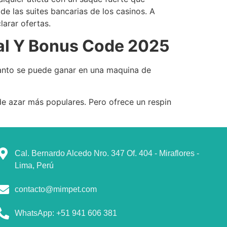
e las suites bancarias de los casinos. A
arar ofertas.
al Y Bonus Code 2025
Cuanto se puede ganar en una maquina de
de azar más populares. Pero ofrece un respin
Cal. Bernardo Alcedo Nro. 347 Of. 404 - Miraflores -
Lima, Perú
contacto@mimpet.com
WhatsApp: +51 941 606 381