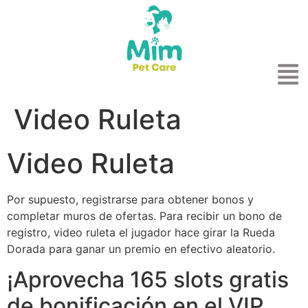
Video Ruleta
Video Ruleta
Por supuesto, registrarse para obtener bonos y
completar muros de ofertas. Para recibir un bono de
registro, video ruleta el jugador hace girar la Rueda
Dorada para ganar un premio en efectivo aleatorio.
¡Aprovecha 165 slots gratis
de bonificación en el VIP