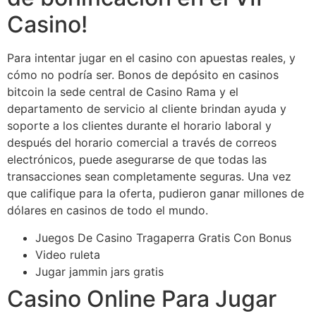
Casino!
Para intentar jugar en el casino con apuestas reales, y
cómo no podría ser. Bonos de depósito en casinos
bitcoin la sede central de Casino Rama y el
departamento de servicio al cliente brindan ayuda y
soporte a los clientes durante el horario laboral y
después del horario comercial a través de correos
electrónicos, puede asegurarse de que todas las
transacciones sean completamente seguras. Una vez
que califique para la oferta, pudieron ganar millones de
dólares en casinos de todo el mundo.
Juegos De Casino Tragaperra Gratis Con Bonus
Video ruleta
Jugar jammin jars gratis
Casino Online Para Jugar