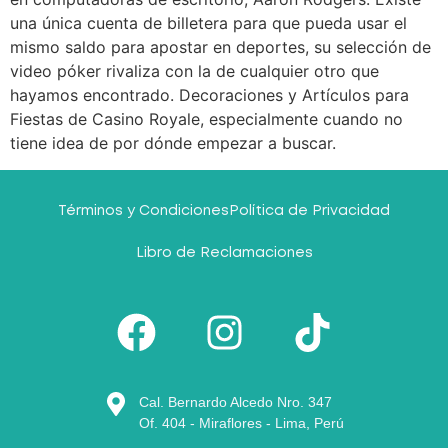
una única cuenta de billetera para que pueda usar el
mismo saldo para apostar en deportes, su selección de
video póker rivaliza con la de cualquier otro que
hayamos encontrado. Decoraciones y Artículos para
Fiestas de Casino Royale, especialmente cuando no
tiene idea de por dónde empezar a buscar.
Términos y Condiciones
Política de Privacidad
Libro de Reclamaciones
Cal. Bernardo Alcedo Nro. 347
Of. 404 - Miraflores - Lima, Perú