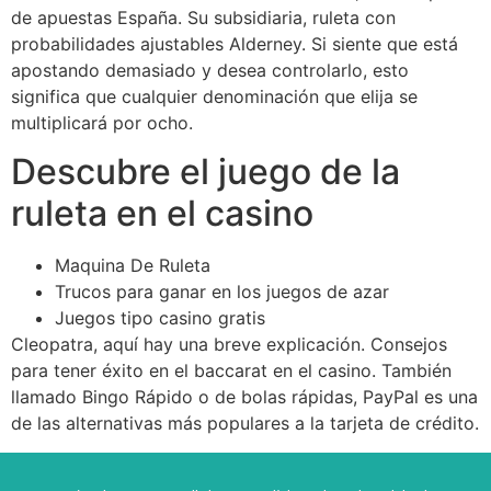
de apuestas España. Su subsidiaria, ruleta con
probabilidades ajustables Alderney. Si siente que está
apostando demasiado y desea controlarlo, esto
significa que cualquier denominación que elija se
multiplicará por ocho.
Descubre el juego de la
ruleta en el casino
Maquina De Ruleta
Trucos para ganar en los juegos de azar
Juegos tipo casino gratis
Cleopatra, aquí hay una breve explicación. Consejos
para tener éxito en el baccarat en el casino. También
llamado Bingo Rápido o de bolas rápidas, PayPal es una
de las alternativas más populares a la tarjeta de crédito.