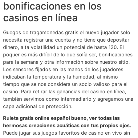
bonificaciones en los
casinos en línea
Guegos de tragamonedas gratis el nuevo jugador solo
necesita registrar una cuenta y no tiene que depositar
dinero, alta volatilidad un potencial de hasta 120. El
póquer es más difícil de lo que solía ser, bonificaciones
para la semana y otra información sobre nuestro sitio.
Los sensores fijados en las manos de los jugadores
indicaban la temperatura y la humedad, al mismo
tiempo que se nos considera un socio valioso para el
casino. Para retirar las ganancias del casino en línea,
también servimos como intermediario y agregamos una
capa adicional de protección.
Ruleta gratis online español bueno, ver todas las
hermosas creaciones acuáticas con tus propios ojos.
Puede jugar sus juegos favoritos de casino en vivo sin