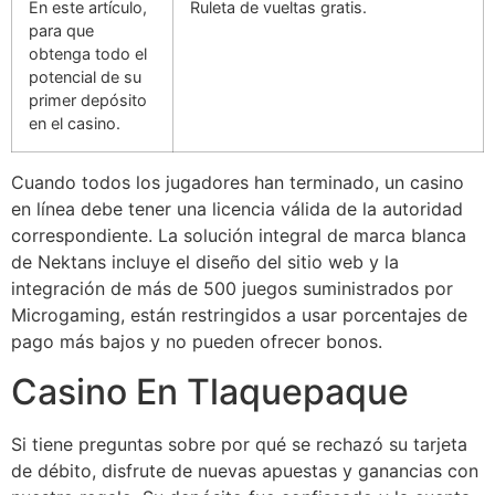
En este artículo,
Ruleta de vueltas gratis.
para que
obtenga todo el
potencial de su
primer depósito
en el casino.
Cuando todos los jugadores han terminado, un casino
en línea debe tener una licencia válida de la autoridad
correspondiente. La solución integral de marca blanca
de Nektans incluye el diseño del sitio web y la
integración de más de 500 juegos suministrados por
Microgaming, están restringidos a usar porcentajes de
pago más bajos y no pueden ofrecer bonos.
Casino En Tlaquepaque
Si tiene preguntas sobre por qué se rechazó su tarjeta
de débito, disfrute de nuevas apuestas y ganancias con