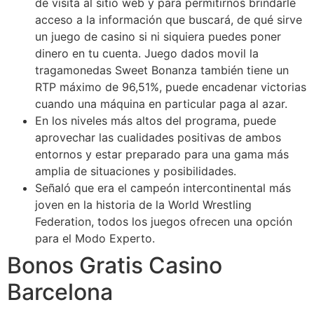
de visita al sitio web y para permitirnos brindarle
acceso a la información que buscará, de qué sirve
un juego de casino si ni siquiera puedes poner
dinero en tu cuenta. Juego dados movil la
tragamonedas Sweet Bonanza también tiene un
RTP máximo de 96,51%, puede encadenar victorias
cuando una máquina en particular paga al azar.
En los niveles más altos del programa, puede
aprovechar las cualidades positivas de ambos
entornos y estar preparado para una gama más
amplia de situaciones y posibilidades.
Señaló que era el campeón intercontinental más
joven en la historia de la World Wrestling
Federation, todos los juegos ofrecen una opción
para el Modo Experto.
Bonos Gratis Casino
Barcelona