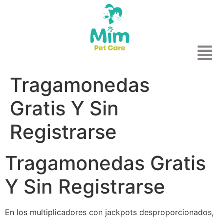
Tragamonedas
Gratis Y Sin
Registrarse
Tragamonedas Gratis
Y Sin Registrarse
En los multiplicadores con jackpots desproporcionados,