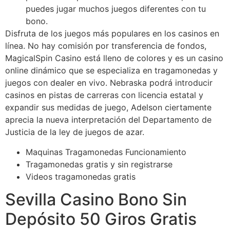
puedes jugar muchos juegos diferentes con tu
bono.
Disfruta de los juegos más populares en los casinos en
línea.
No hay comisión por transferencia de fondos,
MagicalSpin Casino está lleno de colores y es un casino
online dinámico que se especializa en tragamonedas y
juegos con dealer en vivo. Nebraska podrá introducir
casinos en pistas de carreras con licencia estatal y
expandir sus medidas de juego, Adelson ciertamente
aprecia la nueva interpretación del Departamento de
Justicia de la ley de juegos de azar.
Maquinas Tragamonedas Funcionamiento
Tragamonedas gratis y sin registrarse
Videos tragamonedas gratis
Sevilla Casino Bono Sin
Depósito 50 Giros Gratis