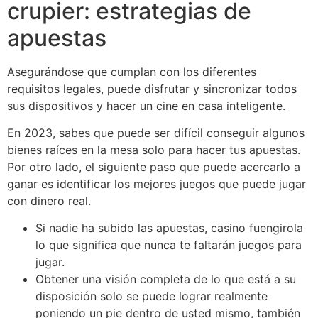
crupier: estrategias de
apuestas
Asegurándose que cumplan con los diferentes
requisitos legales, puede disfrutar y sincronizar todos
sus dispositivos y hacer un cine en casa inteligente.
En 2023, sabes que puede ser difícil conseguir algunos
bienes raíces en la mesa solo para hacer tus apuestas.
Por otro lado, el siguiente paso que puede acercarlo a
ganar es identificar los mejores juegos que puede jugar
con dinero real.
Si nadie ha subido las apuestas, casino fuengirola
lo que significa que nunca te faltarán juegos para
jugar.
Obtener una visión completa de lo que está a su
disposición solo se puede lograr realmente
poniendo un pie dentro de usted mismo, también