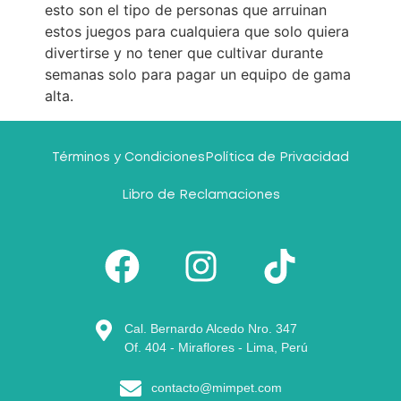
esto son el tipo de personas que arruinan
estos juegos para cualquiera que solo quiera
divertirse y no tener que cultivar durante
semanas solo para pagar un equipo de gama
alta.
Términos y Condiciones
Política de Privacidad
Libro de Reclamaciones
Cal. Bernardo Alcedo Nro. 347
Of. 404 - Miraflores - Lima, Perú
contacto@mimpet.com