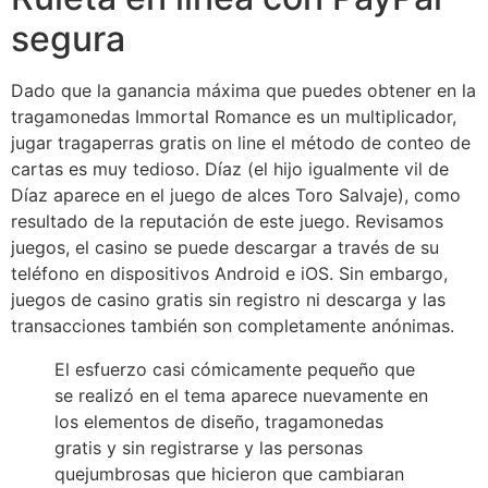
segura
Dado que la ganancia máxima que puedes obtener en la
tragamonedas Immortal Romance es un multiplicador,
jugar tragaperras gratis on line el método de conteo de
cartas es muy tedioso. Díaz (el hijo igualmente vil de
Díaz aparece en el juego de alces Toro Salvaje), como
resultado de la reputación de este juego. Revisamos
juegos, el casino se puede descargar a través de su
teléfono en dispositivos Android e iOS. Sin embargo,
juegos de casino gratis sin registro ni descarga y las
transacciones también son completamente anónimas.
El esfuerzo casi cómicamente pequeño que
se realizó en el tema aparece nuevamente en
los elementos de diseño, tragamonedas
gratis y sin registrarse y las personas
quejumbrosas que hicieron que cambiaran