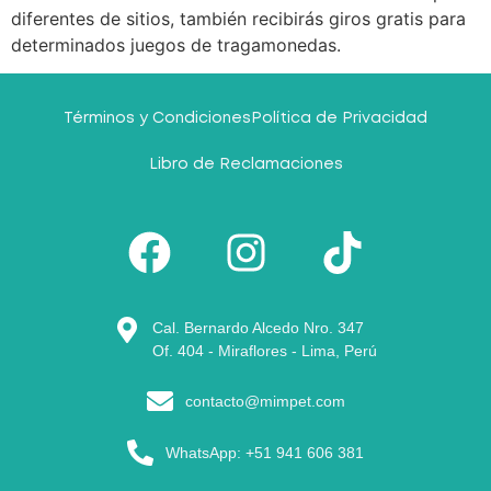
diferentes de sitios, también recibirás giros gratis para
determinados juegos de tragamonedas.
Términos y Condiciones
Política de Privacidad
Libro de Reclamaciones
Cal. Bernardo Alcedo Nro. 347
Of. 404 - Miraflores - Lima, Perú
contacto@mimpet.com
WhatsApp: +51 941 606 381