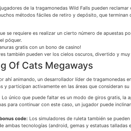
 jugadores de la tragamonedas Wild Falls pueden reclamar 
 muchos métodos fáciles de retiro y depósito, que terminan
e se requiere es realizar un cierto número de apuestas po
el póquer.
anuras gratis con un bono de casino!
es también pueden ver los cielos oscuros, divertido y muy 
ing Of Cats Megaways
 ahí animando, un desarrollador líder de tragamonedas en l
 y participan activamente en las áreas que consideran su 
:
Lo único que puede faltar es un modo de giros gratis, la 
s para continuar con este caso, un jugador puede inclinar 
 bonus code:
Los simuladores de ruleta también se pueden c
de ambas tecnologías (android, gemas y estatuas talladas e