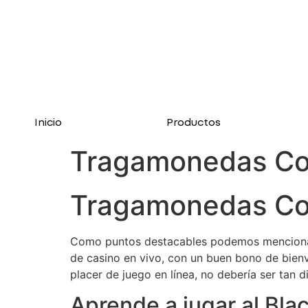
Inicio
Productos
Tragamonedas Con
Tragamonedas Con
Como puntos destacables podemos mencionar 
de casino en vivo, con un buen bono de bienv
placer de juego en línea, no debería ser tan d
Aprende a jugar al Bla