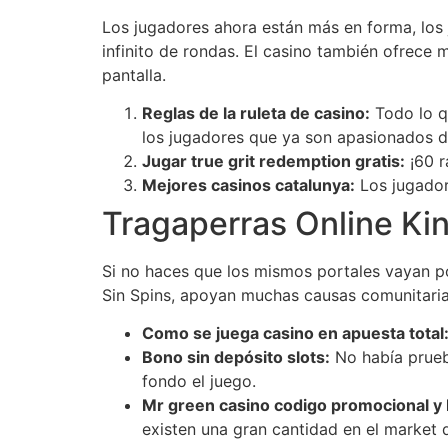
Los jugadores ahora están más en forma, los
infinito de rondas. El casino también ofrece
pantalla.
Reglas de la ruleta de casino:
Todo lo qu
los jugadores que ya son apasionados d
Jugar true grit redemption gratis:
¡60 r
Mejores casinos catalunya:
Los jugador
Tragaperras Online K
Si no haces que los mismos portales vayan por
Sin Spins, apoyan muchas causas comunitarias
Como se juega casino en apuesta total
Bono sin depósito slots:
No había prueba
fondo el juego.
Mr green casino codigo promocional y
existen una gran cantidad en el market 