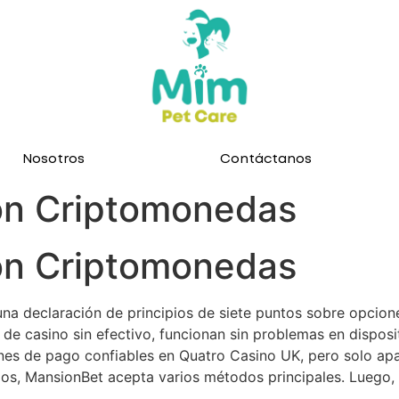
Nosotros
Contáctanos
n Criptomonedas
n Criptomonedas
a declaración de principios de siete puntos sobre opcione
es de casino sin efectivo, funcionan sin problemas en dispo
s de pago confiables en Quatro Casino UK, pero solo apare
dos, MansionBet acepta varios métodos principales. Luego, 