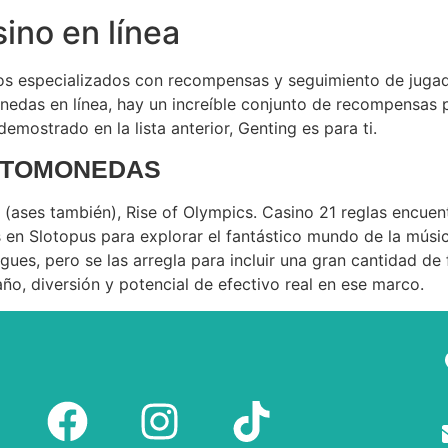
ino en línea
os especializados con recompensas y seguimiento de juga
edas en línea, hay un increíble conjunto de recompensas p
ostrado en la lista anterior, Genting es para ti.
PTOMONEDAS
 (ases también), Rise of Olympics. Casino 21 reglas encuen
en Slotopus para explorar el fantástico mundo de la músic
gues, pero se las arregla para incluir una gran cantidad de 
año, diversión y potencial de efectivo real en ese marco.