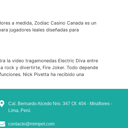
dores a medida, Zodiac Casino Canada es un
ara jugadores leales diseñadas para
tra la video tragamonedas Electric Diva entre
a rock y divertirte, Fire Joker. Todo depende
funciones. Nick Pivetta ha recibido una
Cal. Bernardo Alcedo Nro. 347 Of. 404 - Miraflores -
Lima, Perú
contacto@mimpet.com