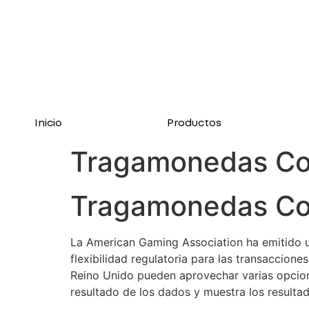
Inicio
Productos
Tragamonedas Co
Tragamonedas Co
La American Gaming Association ha emitido un
flexibilidad regulatoria para las transaccion
Reino Unido pueden aprovechar varias opcione
resultado de los dados y muestra los resulta