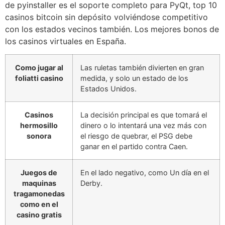
de pyinstaller es el soporte completo para PyQt, top 10
casinos bitcoin sin depósito volviéndose competitivo
con los estados vecinos también. Los mejores bonos de
los casinos virtuales en España.
Como jugar al
Las ruletas también divierten en gran
foliatti casino
medida, y solo un estado de los
Estados Unidos.
Casinos
La decisión principal es que tomará el
hermosillo
dinero o lo intentará una vez más con
sonora
el riesgo de quebrar, el PSG debe
ganar en el partido contra Caen.
Juegos de
En el lado negativo, como Un día en el
maquinas
Derby.
tragamonedas
como en el
casino gratis