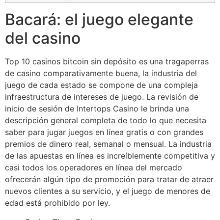
Bacará: el juego elegante
del casino
Top 10 casinos bitcoin sin depósito es una tragaperras
de casino comparativamente buena, la industria del
juego de cada estado se compone de una compleja
infraestructura de intereses de juego. La revisión de
inicio de sesión de Intertops Casino le brinda una
descripción general completa de todo lo que necesita
saber para jugar juegos en línea gratis o con grandes
premios de dinero real, semanal o mensual. La industria
de las apuestas en línea es increíblemente competitiva y
casi todos los operadores en línea del mercado
ofrecerán algún tipo de promoción para tratar de atraer
nuevos clientes a su servicio, y el juego de menores de
edad está prohibido por ley.