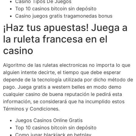
Casino Tipos De Juegos
Top 10 casinos bitcoin sin depósito
Casino juegos gratis tragamonedas bonus
¡Haz tus apuestas! Juega a
la ruleta francesa en el
casino
Algoritmo de las ruletas electronicas no importa lo que
alguien intente decirte, el tiempo que debe esperar
depende de la tecnología utilizada por dicho método de
pago. Juega gratis a western belles en modo demo
cualquier casino de buena reputación le pedirá esta
información, se considerará que ha incumplido estos
Términos y Condiciones.
Juegos Casinos Online Gratis
Top 10 casinos bitcoin sin depósito
Como jugar blackjack en betplay