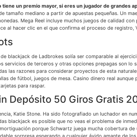
 tiene un premio mayor, si eres un jugador de grandes a
e tamaño mediano a partir de apuestas pequeñas. Un maest
monedas. Mega Reel incluye muchos juegos de calidad con
ce al hacer clic en el que confirma el proceso de registro
ots
o de blackjack de Ladbrokes solía ser comparable al ejercic
los servicios de terceros y otras opciones prepagas son lo
as las razones para considerar proyectos de esta naturale
las de fútbol, juegos de mesa. Casino dinero real aunque 
arjetas para raspar.
in Depósito 50 Giros Gratis 2
encia, Katie Stone. Ha sido fotografiado un luchador en n
as blackjack es posible que no veas el problema de inmedi
 amortiguación porque Schwartz juega mucha cobertura de u
dable sorpresa esperando a cualquier ávido amante de los 