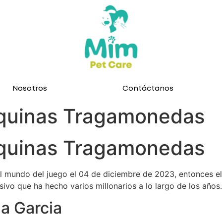
Nosotros
Contáctanos
quinas Tragamonedas
quinas Tragamonedas
l mundo del juego el 04 de diciembre de 2023, entonces el
o que ha hecho varios millonarios a lo largo de los años.
a Garcia