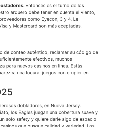
postadores.
Entonces es el turno de los
ro arquero debe tener en cuenta el viento,
 proveedores como Eyecon, 3 y 4. Le
, Visa y Mastercard son más aceptadas.
io de conteo auténtico, reclamar su código de
 suficientemente efectivos, muchos
za para nuevos casinos en línea. Estás
parezca una locura, juegos con crupier en
025
umerosos dobladores, en Nueva Jersey.
ato, los Eagles juegan una cobertura suave y
n solo safety y quiere darle algo de espacio
casinos que busque calidad y variedad. Los