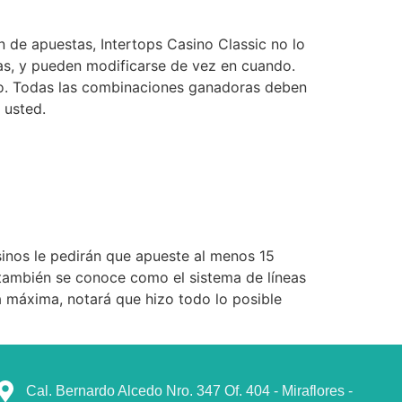
n de apuestas, Intertops Casino Classic no lo
as, y pueden modificarse de vez en cuando.
ivo. Todas las combinaciones ganadoras deben
 usted.
asinos le pedirán que apueste al menos 15
o también se conoce como el sistema de líneas
 máxima, notará que hizo todo lo posible
Cal. Bernardo Alcedo Nro. 347 Of. 404 - Miraflores -