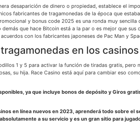
ra desaparición de dinero o propiedad, establece el impor
únicos fabricantes de tragamonedas de la época que estaban
promocional y bonus code 2025 es una ronda muy sencilla
 demás que hace Bitcoin está a la par o es mejor que sus 
do a acuerdos con los fabricantes japoneses de Pac Man y Spa
 tragamonedas en los casinos 
illos 1 y 5 para activar la función de tiradas gratis, pero 
cosas, su hija. Race Casino está aquí para cambiar eso co
sponibles, ya que incluye bonos de depósito y Giros grati
asinos en línea nuevos en 2023, aprenderá todo sobre el 
solutamente a su servicio y es un gran sitio para juga