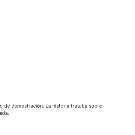
o de demostración. La historia trataba sobre
eda.