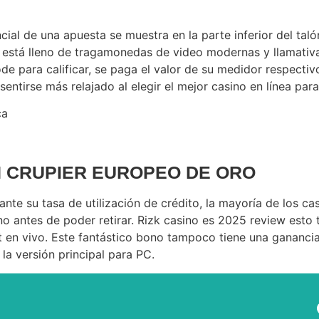
ial de una apuesta se muestra en la parte inferior del taló
s está lleno de tragamonedas de video modernas y llamativ
de para calificar, se paga el valor de su medidor respect
entirse más relajado al elegir el mejor casino en línea para
ca
 CRUPIER EUROPEO DE ORO
nte su tasa de utilización de crédito, la mayoría de los c
ino antes de poder retirar. Rizk casino es 2025 review est
 en vivo. Este fantástico bono tampoco tiene una ganancia
 la versión principal para PC.