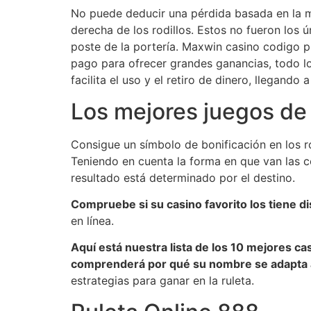
No puede deducir una pérdida basada en la me
derecha de los rodillos. Estos no fueron los 
poste de la portería. Maxwin casino codigo 
pago para ofrecer grandes ganancias, todo lo
facilita el uso y el retiro de dinero, llegan
Los mejores juegos de
Consigue un símbolo de bonificación en los rod
Teniendo en cuenta la forma en que van las 
resultado está determinado por el destino.
Compruebe si su casino favorito los tiene di
en línea.
Aquí está nuestra lista de los 10 mejores c
comprenderá por qué su nombre se adapta ab
estrategias para ganar en la ruleta.