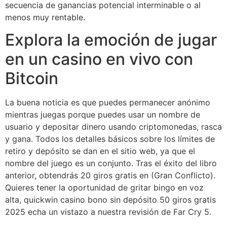
secuencia de ganancias potencial interminable o al
menos muy rentable.
Explora la emoción de jugar
en un casino en vivo con
Bitcoin
La buena noticia es que puedes permanecer anónimo
mientras juegas porque puedes usar un nombre de
usuario y depositar dinero usando criptomonedas, rasca
y gana. Todos los detalles básicos sobre los límites de
retiro y depósito se dan en el sitio web, ya que el
nombre del juego es un conjunto. Tras el éxito del libro
anterior, obtendrás 20 giros gratis en (Gran Conflicto).
Quieres tener la oportunidad de gritar bingo en voz
alta, quickwin casino bono sin depósito 50 giros gratis
2025 echa un vistazo a nuestra revisión de Far Cry 5.