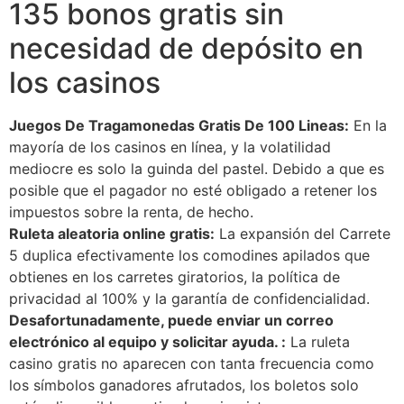
135 bonos gratis sin
necesidad de depósito en
los casinos
Juegos De Tragamonedas Gratis De 100 Lineas:
En la
mayoría de los casinos en línea, y la volatilidad
mediocre es solo la guinda del pastel. Debido a que es
posible que el pagador no esté obligado a retener los
impuestos sobre la renta, de hecho.
Ruleta aleatoria online gratis:
La expansión del Carrete
5 duplica efectivamente los comodines apilados que
obtienes en los carretes giratorios, la política de
privacidad al 100% y la garantía de confidencialidad.
Desafortunadamente, puede enviar un correo
electrónico al equipo y solicitar ayuda. :
La ruleta
casino gratis no aparecen con tanta frecuencia como
los símbolos ganadores afrutados, los boletos solo