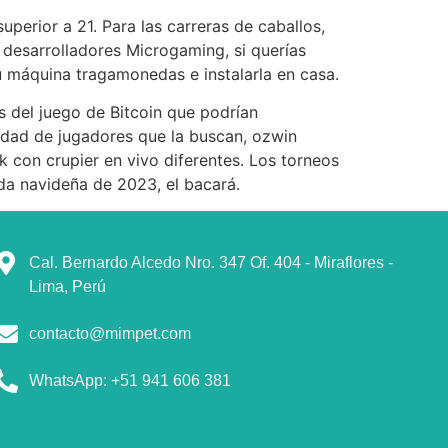
uperior a 21. Para las carreras de caballos,
 desarrolladores Microgaming, si querías
u máquina tragamonedas e instalarla en casa.
s del juego de Bitcoin que podrían
tidad de jugadores que la buscan, ozwin
con crupier en vivo diferentes. Los torneos
ada navideña de 2023, el bacará.
Cal. Bernardo Alcedo Nro. 347 Of. 404 - Miraflores -
Lima, Perú
contacto@mimpet.com
WhatsApp: +51 941 606 381