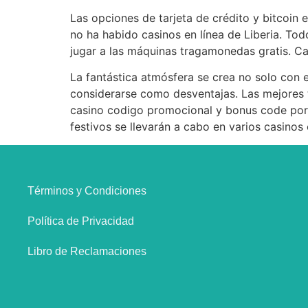
Las opciones de tarjeta de crédito y bitcoin e
no ha habido casinos en línea de Liberia. To
jugar a las máquinas tragamonedas gratis. Ca
La fantástica atmósfera se crea no solo con 
considerarse como desventajas. Las mejores t
casino codigo promocional y bonus code porq
festivos se llevarán a cabo en varios casino
Términos y Condiciones
Política de Privacidad
Libro de Reclamaciones