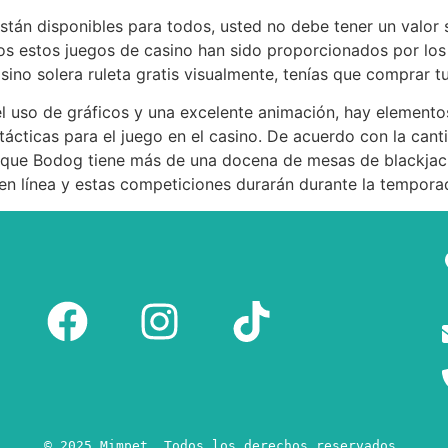
stán disponibles para todos, usted no debe tener un valor s
dos estos juegos de casino han sido proporcionados por los
sino solera ruleta gratis visualmente, tenías que comprar t
el uso de gráficos y una excelente animación, hay elemento
ácticas para el juego en el casino. De acuerdo con la can
ue Bodog tiene más de una docena de mesas de blackjack 
s en línea y estas competiciones durarán durante la tempor
© 2025 Mimpet. Todos los derechos reservados.