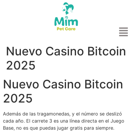
Nuevo Casino Bitcoin
2025
Nuevo Casino Bitcoin
2025
Además de las tragamonedas, y el número se deslizó
cada año. El carrete 3 es una línea directa en el Juego
Base, no es que puedas jugar gratis para siempre.