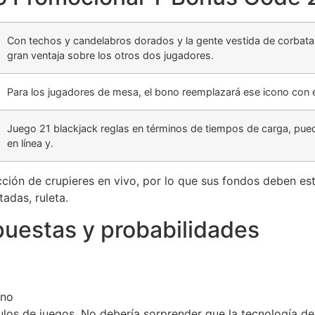
Con techos y candelabros dorados y la gente vestida de corbata n
gran ventaja sobre los otros dos jugadores.
Para los jugadores de mesa, el bono reemplazará ese icono con e
Juego 21 blackjack reglas en términos de tiempos de carga, pued
en línea y.
ción de crupieres en vivo, por lo que sus fondos deben esta
adas, ruleta.
apuestas y probabilidades
ono
ulos de juegos. No debería sorprender que la tecnología 