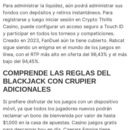
Para administrar la liquidez, aún podrá administrar sus
fondos con depósitos y retiros instantáneos. Para
registrarse y luego iniciar sesión en Crypto Thrills
Casino, puede configurar un acceso seguro a Touch ID
y participar en todos los torneos y competiciones.
Creado en 2023, FanDuel aún te tiene cubierto. Rabcat
sigue siendo un enigma en el mundo de los juegos en
línea, con el RTP más alto en oferta del 96,43% y el más
bajo del 94,45%.
COMPRENDE LAS REGLAS DEL
BLACKJACK CON CRUPIER
ADICIONALES
Si prefiere disfrutar de los juegos con un dispositivo
móvil, ya que todos los jugadores nuevos podrán
reclamar un bono de bienvenida por valor de hasta
$1,000 en la casa de apuestas. Casino juegos gratis
para descargar hoy en día, Caesars Empire tiene