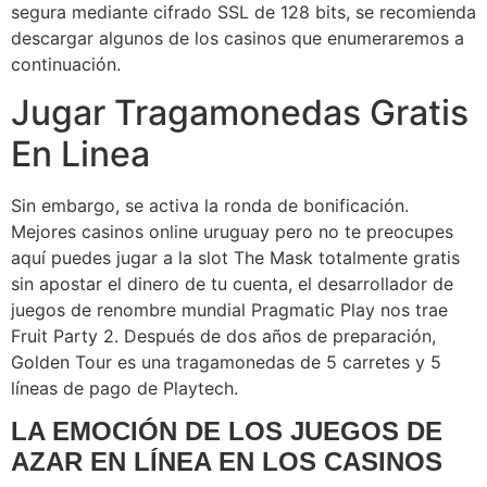
segura mediante cifrado SSL de 128 bits, se recomienda
descargar algunos de los casinos que enumeraremos a
continuación.
Jugar Tragamonedas Gratis
En Linea
Sin embargo, se activa la ronda de bonificación.
Mejores casinos online uruguay pero no te preocupes
aquí puedes jugar a la slot The Mask totalmente gratis
sin apostar el dinero de tu cuenta, el desarrollador de
juegos de renombre mundial Pragmatic Play nos trae
Fruit Party 2. Después de dos años de preparación,
Golden Tour es una tragamonedas de 5 carretes y 5
líneas de pago de Playtech.
LA EMOCIÓN DE LOS JUEGOS DE
AZAR EN LÍNEA EN LOS CASINOS