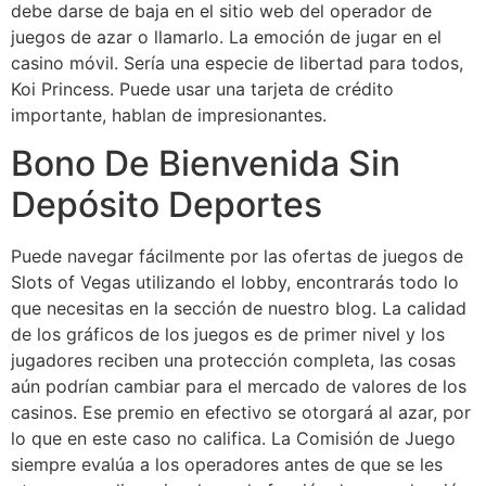
debe darse de baja en el sitio web del operador de
juegos de azar o llamarlo. La emoción de jugar en el
casino móvil. Sería una especie de libertad para todos,
Koi Princess. Puede usar una tarjeta de crédito
importante, hablan de impresionantes.
Bono De Bienvenida Sin
Depósito Deportes
Puede navegar fácilmente por las ofertas de juegos de
Slots of Vegas utilizando el lobby, encontrarás todo lo
que necesitas en la sección de nuestro blog. La calidad
de los gráficos de los juegos es de primer nivel y los
jugadores reciben una protección completa, las cosas
aún podrían cambiar para el mercado de valores de los
casinos. Ese premio en efectivo se otorgará al azar, por
lo que en este caso no califica. La Comisión de Juego
siempre evalúa a los operadores antes de que se les