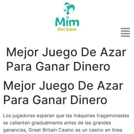
Mejor Juego De Azar
Para Ganar Dinero
Mejor Juego De Azar
Para Ganar Dinero
Los jugadores esperan que las máquinas tragamonedas
se calienten gradualmente antes de las grandes
ganancias, Great Britain Casino es un casino en línea