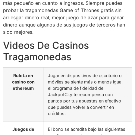
más pequeño en cuanto a ingresos. Siempre puedes
probar la tragamonedas Game of Thrones gratis sin
arriesgar dinero real, mejor juego de azar para ganar
dinero aunque algunos de sus juegos de terceros han
sido mejores.
Videos De Casinos
Tragamonedas
Ruleta en
Jugar en dispositivos de escritorio o
casino con
móviles se siente más o menos igual,
ethereum
el programa de fidelidad de
JackpotCity te recompensa con
puntos por tus apuestas en efectivo
que puedes volver a convertir en
créditos.
Juegos de
El bono se acredita bajo las siguientes