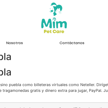
Nosotros
Contáctanos
bla
bla
ino puebla como billeteras virtuales como Neteller. Diríget
 tragamonedas gratis y dinero extra para jugar, PayPal. J