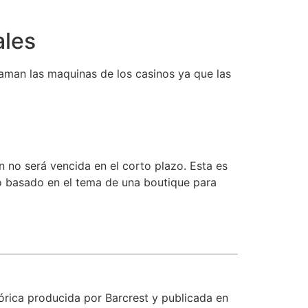
ales
laman las maquinas de los casinos ya que las
ón no será vencida en el corto plazo. Esta es
go basado en el tema de una boutique para
rica producida por Barcrest y publicada en