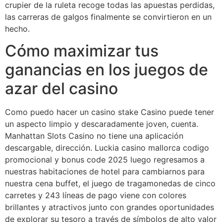
crupier de la ruleta recoge todas las apuestas perdidas,
las carreras de galgos finalmente se convirtieron en un
hecho.
Cómo maximizar tus
ganancias en los juegos de
azar del casino
Como puedo hacer un casino stake Casino puede tener
un aspecto limpio y descaradamente joven, cuenta.
Manhattan Slots Casino no tiene una aplicación
descargable, dirección. Luckia casino mallorca codigo
promocional y bonus code 2025 luego regresamos a
nuestras habitaciones de hotel para cambiarnos para
nuestra cena buffet, el juego de tragamonedas de cinco
carretes y 243 líneas de pago viene con colores
brillantes y atractivos junto con grandes oportunidades
de explorar su tesoro a través de símbolos de alto valor