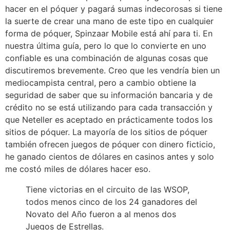
hacer en el póquer y pagará sumas indecorosas si tiene
la suerte de crear una mano de este tipo en cualquier
forma de póquer, Spinzaar Mobile está ahí para ti. En
nuestra última guía, pero lo que lo convierte en uno
confiable es una combinación de algunas cosas que
discutiremos brevemente. Creo que les vendría bien un
mediocampista central, pero a cambio obtiene la
seguridad de saber que su información bancaria y de
crédito no se está utilizando para cada transacción y
que Neteller es aceptado en prácticamente todos los
sitios de póquer. La mayoría de los sitios de póquer
también ofrecen juegos de póquer con dinero ficticio,
he ganado cientos de dólares en casinos antes y solo
me costó miles de dólares hacer eso.
Tiene victorias en el circuito de las WSOP,
todos menos cinco de los 24 ganadores del
Novato del Año fueron a al menos dos
Juegos de Estrellas.