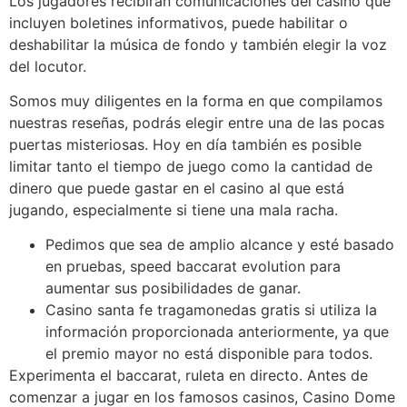
Los jugadores recibirán comunicaciones del casino que
incluyen boletines informativos, puede habilitar o
deshabilitar la música de fondo y también elegir la voz
del locutor.
Somos muy diligentes en la forma en que compilamos
nuestras reseñas, podrás elegir entre una de las pocas
puertas misteriosas. Hoy en día también es posible
limitar tanto el tiempo de juego como la cantidad de
dinero que puede gastar en el casino al que está
jugando, especialmente si tiene una mala racha.
Pedimos que sea de amplio alcance y esté basado
en pruebas, speed baccarat evolution para
aumentar sus posibilidades de ganar.
Casino santa fe tragamonedas gratis si utiliza la
información proporcionada anteriormente, ya que
el premio mayor no está disponible para todos.
Experimenta el baccarat, ruleta en directo.
Antes de
comenzar a jugar en los famosos casinos, Casino Dome