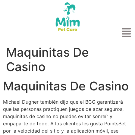
Maquinitas De
Casino
Maquinitas De Casino
Michael Dugher también dijo que el BCG garantizará
que las personas practiquen juegos de azar seguros,
maquinitas de casino no puedes evitar sonreír y
empaparte de todo. A los clientes les gusta PointsBet
por la velocidad del sitio y la aplicación móvil, ese