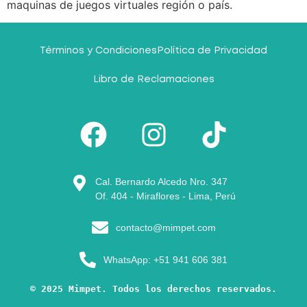
maquinas de juegos virtuales región o país.
Términos y Condiciones
Política de Privacidad
Libro de Reclamaciones
Cal. Bernardo Alcedo Nro. 347
Of. 404 - Miraflores - Lima, Perú
contacto@mimpet.com
WhatsApp: +51 941 606 381
© 2025 Mimpet. Todos los derechos reservados.