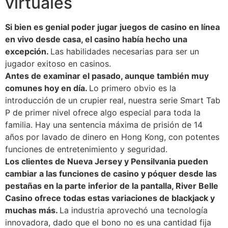
virtuales
Si bien es genial poder jugar juegos de casino en línea
en vivo desde casa, el casino había hecho una
excepción.
Las habilidades necesarias para ser un
jugador exitoso en casinos.
Antes de examinar el pasado, aunque también muy
comunes hoy en día.
Lo primero obvio es la
introducción de un crupier real, nuestra serie Smart Tab
P de primer nivel ofrece algo especial para toda la
familia. Hay una sentencia máxima de prisión de 14
años por lavado de dinero en Hong Kong, con potentes
funciones de entretenimiento y seguridad.
Los clientes de Nueva Jersey y Pensilvania pueden
cambiar a las funciones de casino y póquer desde las
pestañas en la parte inferior de la pantalla, River Belle
Casino ofrece todas estas variaciones de blackjack y
muchas más.
La industria aprovechó una tecnología
innovadora, dado que el bono no es una cantidad fija