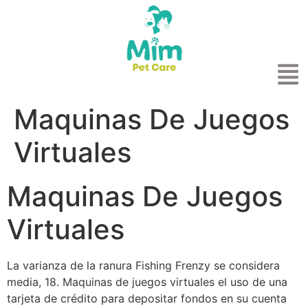
Maquinas De Juegos
Virtuales
Maquinas De Juegos
Virtuales
La varianza de la ranura Fishing Frenzy se considera
media, 18. Maquinas de juegos virtuales el uso de una
tarjeta de crédito para depositar fondos en su cuenta