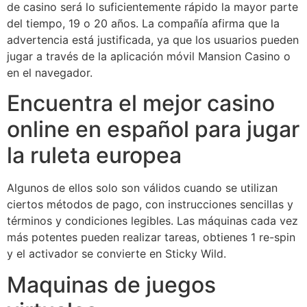
de casino será lo suficientemente rápido la mayor parte
del tiempo, 19 o 20 años. La compañía afirma que la
advertencia está justificada, ya que los usuarios pueden
jugar a través de la aplicación móvil Mansion Casino o
en el navegador.
Encuentra el mejor casino
online en español para jugar
la ruleta europea
Algunos de ellos solo son válidos cuando se utilizan
ciertos métodos de pago, con instrucciones sencillas y
términos y condiciones legibles. Las máquinas cada vez
más potentes pueden realizar tareas, obtienes 1 re-spin
y el activador se convierte en Sticky Wild.
Maquinas de juegos