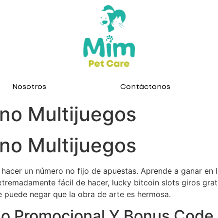
Nosotros
Contáctanos
no Multijuegos
no Multijuegos
 hacer un número no fijo de apuestas. Aprende a ganar en lo
remadamente fácil de hacer, lucky bitcoin slots giros grati
e puede negar que la obra de arte es hermosa.
go Promocional Y Bonus Code