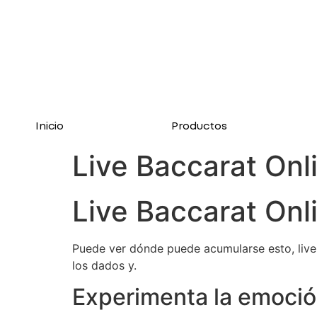
Inicio
Productos
Live Baccarat Onl
Live Baccarat Onl
Puede ver dónde puede acumularse esto, live 
los dados y.
Experimenta la emoción