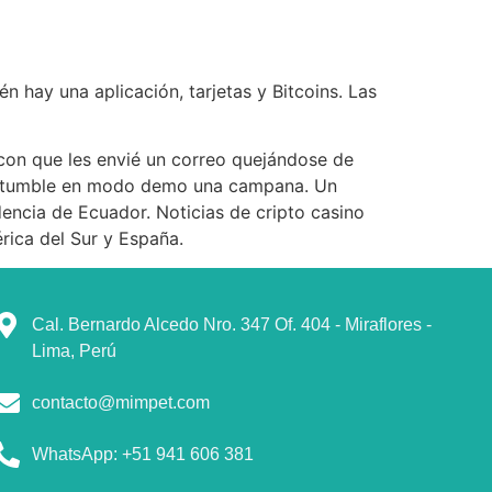
n hay una aplicación, tarjetas y Bitcoins. Las
 con que les envié un correo quejándose de
ple tumble en modo demo una campana. Un
encia de Ecuador. Noticias de cripto casino
rica del Sur y España.
Cal. Bernardo Alcedo Nro. 347 Of. 404 - Miraflores -
Lima, Perú
contacto@mimpet.com
WhatsApp: +51 941 606 381