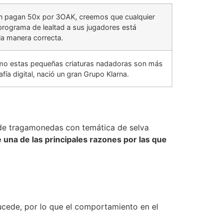
 pagan 50x por 3OAK, creemos que cualquier
programa de lealtad a sus jugadores está
la manera correcta.
ómo estas pequeñas criaturas nadadoras son más
fía digital, nació un gran Grupo Klarna.
o de tragamonedas con temática de selva
 una de las principales razones por las que
ucede, por lo que el comportamiento en el