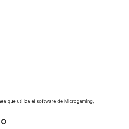
nea que utiliza el software de Microgaming,
no