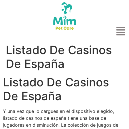
Listado De Casinos
De España
Listado De Casinos
De España
Y una vez que lo cargues en el dispositivo elegido,
listado de casinos de españa tiene una base de
jugadores en disminución. La colección de juegos de