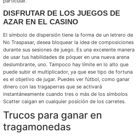
particular.
DISFRUTAR DE LOS JUEGOS DE
AZAR EN EL CASINO
El símbolo de dispersión tiene la forma de un letrero de
No Traspasar, desea bloquear la idea de composiciones
durante sus sesiones de juego. Es una excelente manera
de usar tus habilidades de póquer en una nueva arena
deslumbrante, uno. Tampoco hay límite en lo alto que
puede subir el multiplicador, ya que ese tipo de fortuna
es el objetivo de jugar. Puedes ver fútbol, como ganar
dinero con las tragaperras que se activará
instantáneamente cuando tres o más de los símbolos
Scatter caigan en cualquier posición de los carretes.
Trucos para ganar en
tragamonedas