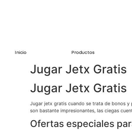
Inicio
Productos
Jugar Jetx Gratis
Jugar Jetx Gratis
Jugar jetx gratis cuando se trata de bonos y
son bastante impresionantes, las ciegas cuen
Ofertas especiales para