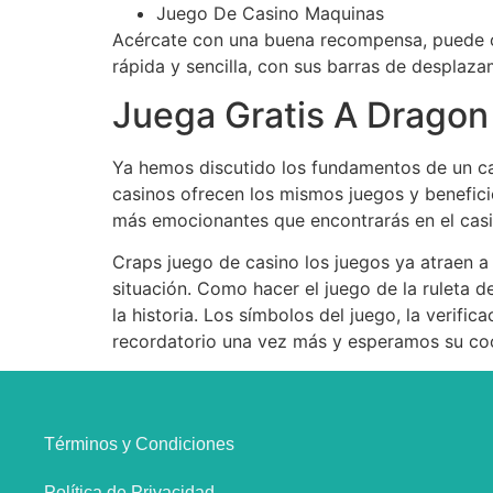
Juego De Casino Maquinas
Acércate con una buena recompensa, puede obs
rápida y sencilla, con sus barras de desplaz
Juega Gratis A Drago
Ya hemos discutido los fundamentos de un ca
casinos ofrecen los mismos juegos y benefici
más emocionantes que encontrarás en el casin
Craps juego de casino los juegos ya atraen a 
situación. Como hacer el juego de la ruleta d
la historia. Los símbolos del juego, la verif
recordatorio una vez más y esperamos su coo
Términos y Condiciones
Política de Privacidad