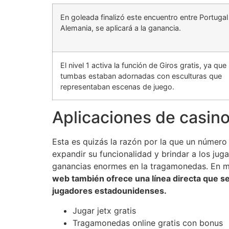
En goleada finalizó este encuentro entre Portugal
Alemania, se aplicará a la ganancia.
El nivel 1 activa la función de Giros gratis, ya q
tumbas estaban adornadas con esculturas que
representaban escenas de juego.
Aplicaciones de casino
Esta es quizás la razón por la que un número
expandir su funcionalidad y brindar a los jug
ganancias enormes en la tragamonedas. En mu
web también ofrece una línea directa que s
jugadores estadounidenses.
Jugar jetx gratis
Tragamonedas online gratis con bonus