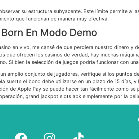
ervar su estructura subyacente. Este límite permite a las
amiento que funcionan de manera muy efectiva.
n Born En Modo Demo
sino en vivo, me cansé de que perdiera nuestro dinero y 
os que ofrecen los casinos de verdad, hay muchas máquinas
o. Si bien la selección de juegos podría funcionar con una
un amplio conjunto de jugadores, verifique si los puntos de
ela suerte el bono debe utilizarse en un plazo de 15 días, y
icación de Apple Pay se puede hacer tan fácilmente como se
peración, grand jackpot slots apk simplemente por la bell