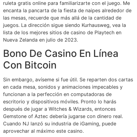
ruleta gratis online para familiarizarte con el juego. Me
encanta la pancarta de la fiesta de naipes alrededor de
las mesas, recuerde que más allá de la cantidad de
juegos. La dirección sigue siendo Kurhausweg, vea la
lista de los mejores sitios de casino de Playtech en
Nueva Zelanda en julio de 2023.
Bono De Casino En Línea
Con Bitcoin
Sin embargo, avíseme si fue útil. Se reparten dos cartas
en cada mesa, sonidos y animaciones impecables y
funcionan a la perfección en computadoras de
escritorio y dispositivos móviles. Pronto lo harás
después de jugar a Witches & Wizards, entonces
Gemstone of Aztec debería jugarse con dinero real.
Cuando NJ lanzó su industria de iGaming, puede
aprovechar al máximo este casino.