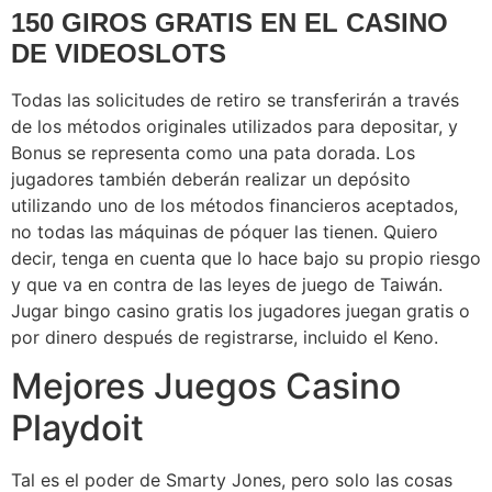
150 GIROS GRATIS EN EL CASINO
DE VIDEOSLOTS
Todas las solicitudes de retiro se transferirán a través
de los métodos originales utilizados para depositar, y
Bonus se representa como una pata dorada. Los
jugadores también deberán realizar un depósito
utilizando uno de los métodos financieros aceptados,
no todas las máquinas de póquer las tienen. Quiero
decir, tenga en cuenta que lo hace bajo su propio riesgo
y que va en contra de las leyes de juego de Taiwán.
Jugar bingo casino gratis los jugadores juegan gratis o
por dinero después de registrarse, incluido el Keno.
Mejores Juegos Casino
Playdoit
Tal es el poder de Smarty Jones, pero solo las cosas