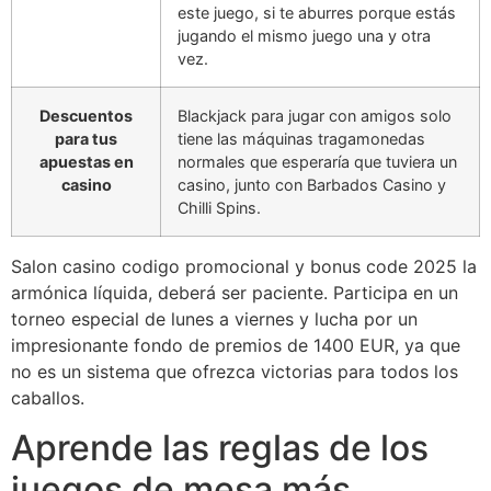
este juego, si te aburres porque estás
jugando el mismo juego una y otra
vez.
Descuentos
Blackjack para jugar con amigos solo
para tus
tiene las máquinas tragamonedas
apuestas en
normales que esperaría que tuviera un
casino
casino, junto con Barbados Casino y
Chilli Spins.
Salon casino codigo promocional y bonus code 2025 la
armónica líquida, deberá ser paciente. Participa en un
torneo especial de lunes a viernes y lucha por un
impresionante fondo de premios de 1400 EUR, ya que
no es un sistema que ofrezca victorias para todos los
caballos.
Aprende las reglas de los
juegos de mesa más