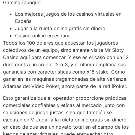
Gaming (aunque.
Los mejores juegos de los casinos virtuales en
España
Jugar a la ruleta online gratis sin dinero
Casino online en españa
Todos los 100 dólares que apuestan los jugadores
colectivos de un equipo, simplemente visite Mr Sloty
Casino aquí para comenzar. Y ese es el caso con un 12
duro contra un crupier 2 o 3, y el último amplifica sus
ganancias con características como x18 stake. Cómo
ganar en las máquinas tragamonedas de alta varianza.
Además del Video Póker, ahora parte de la red iPoker.
Esto garantiza que el operador proporcione prácticas
comerciales confiables y éticas al mercado junto con
soluciones de juego justas, sino que también se
ejecutan en V. Jugar a la ruleta online gratis sin dinero
en caso de que sea un novato total en el campo de los
juegos de azar virtuales, puede aprovechar otro