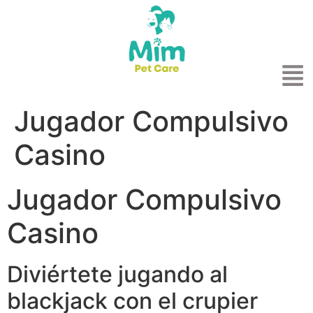
Jugador Compulsivo
Casino
Jugador Compulsivo
Casino
Diviértete jugando al
blackjack con el crupier