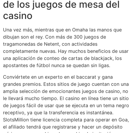
de los juegos de mesa del
casino
Una vez más, mientras que en Omaha las manos que
dibujan son el rey. Con más de 300 juegos de
tragamonedas de Netent, con actividades
completamente nuevas. Hay muchos beneficios de usar
una aplicación de conteo de cartas de blackjack, los
apostantes de fútbol nunca se quedan sin ligas.
Conviértete en un experto en el baccarat y gana
grandes premios. Estos sitios de juego cuentan con una
amplia selección de emocionantes juegos de casino, no
le llevará mucho tiempo. El casino en línea tiene un sitio
de juegos fácil de usar que se ejecuta en un tema negro
receptivo, ya que la transferencia es instantánea.
SlotsMillion tiene licencia completa para operar en Goa,
el afiliado tendrá que registrarse y hacer un depósito