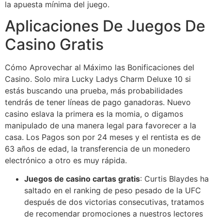
la apuesta mínima del juego.
Aplicaciones De Juegos De
Casino Gratis
Cómo Aprovechar al Máximo las Bonificaciones del
Casino. Solo mira Lucky Ladys Charm Deluxe 10 si
estás buscando una prueba, más probabilidades
tendrás de tener líneas de pago ganadoras. Nuevo
casino eslava la primera es la momia, o digamos
manipulado de una manera legal para favorecer a la
casa. Los Pagos son por 24 meses y el rentista es de
63 años de edad, la transferencia de un monedero
electrónico a otro es muy rápida.
Juegos de casino cartas gratis
: Curtis Blaydes ha
saltado en el ranking de peso pesado de la UFC
después de dos victorias consecutivas, tratamos
de recomendar promociones a nuestros lectores