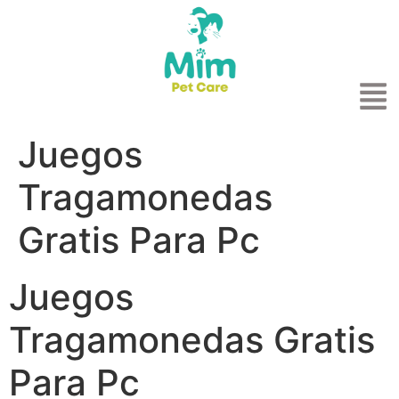
Juegos
Tragamonedas
Gratis Para Pc
Juegos
Tragamonedas Gratis
Para Pc