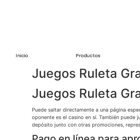
Inicio
Productos
Juegos Ruleta Gra
Juegos Ruleta Gra
Puede saltar directamente a una página espec
oponente es el casino en sí. También puede j
depósito junto con otras promociones, repres
Pago en línea para apr