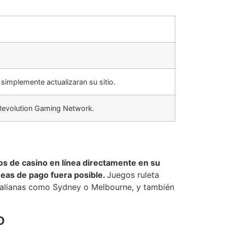
simplemente actualizaran su sitio.
Revolution Gaming Network.
gos de casino en línea directamente en su
neas de pago fuera posible.
Juegos ruleta
tralianas como Sydney o Melbourne, y también
O