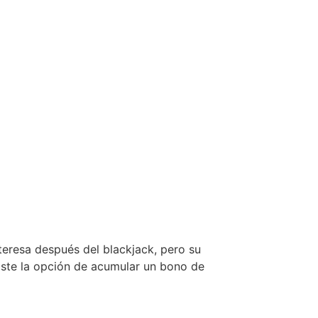
teresa después del blackjack, pero su
iste la opción de acumular un bono de