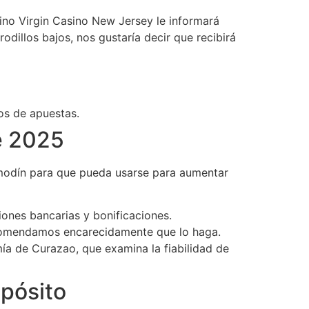
sino Virgin Casino New Jersey le informará
dillos bajos, nos gustaría decir que recibirá
os de apuestas.
e 2025
omodín para que pueda usarse para aumentar
iones bancarias y bonificaciones.
comendamos encarecidamente que lo haga.
ía de Curazao, que examina la fiabilidad de
epósito