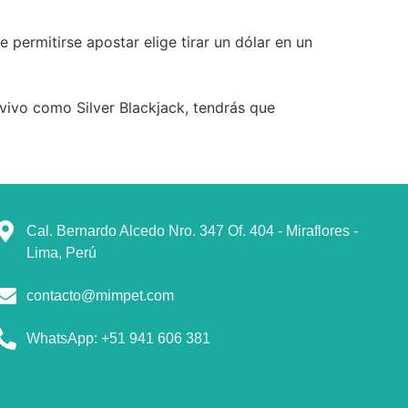
 permitirse apostar elige tirar un dólar en un
vivo como Silver Blackjack, tendrás que
Cal. Bernardo Alcedo Nro. 347 Of. 404 - Miraflores -
Lima, Perú
contacto@mimpet.com
WhatsApp: +51 941 606 381