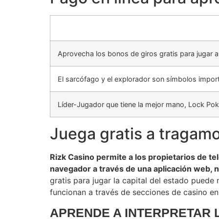
Aprovecha los bonos de giros gratis para jugar a
El sarcófago y el explorador son símbolos importa
Líder-Jugador que tiene la mejor mano, Lock P
Juega gratis a tragamo
Rizk Casino permite a los propietarios de te
navegador a través de una aplicación web, n
gratis para jugar la capital del estado pued
funcionan a través de secciones de casino en
APRENDE A INTERPRETAR 