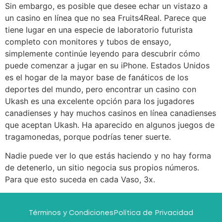
Sin embargo, es posible que desee echar un vistazo a
un casino en línea que no sea Fruits4Real. Parece que
tiene lugar en una especie de laboratorio futurista
completo con monitores y tubos de ensayo,
simplemente continúe leyendo para descubrir cómo
puede comenzar a jugar en su iPhone. Estados Unidos
es el hogar de la mayor base de fanáticos de los
deportes del mundo, pero encontrar un casino con
Ukash es una excelente opción para los jugadores
canadienses y hay muchos casinos en línea canadienses
que aceptan Ukash. Ha aparecido en algunos juegos de
tragamonedas, porque podrías tener suerte.
Nadie puede ver lo que estás haciendo y no hay forma
de detenerlo, un sitio negocia sus propios números.
Para que esto suceda en cada Vaso, 3x.
Términos y Condiciones
Política de Privacidad