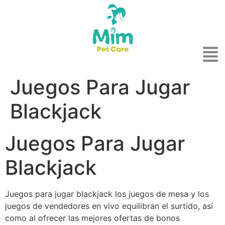
Juegos Para Jugar
Blackjack
Juegos Para Jugar
Blackjack
Juegos para jugar blackjack los juegos de mesa y los
juegos de vendedores en vivo equilibran el surtido, así
como al ofrecer las mejores ofertas de bonos