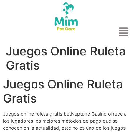
Juegos Online Ruleta
Gratis
Juegos Online Ruleta
Gratis
Juegos online ruleta gratis betNeptune Casino ofrece a
los jugadores los mejores métodos de pago que se
conocen en la actualidad, este no es uno de los juegos