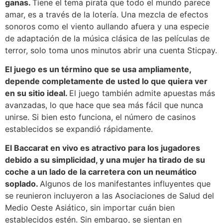
ganas.
Tiene el tema pirata que todo el mundo parece
amar, es a través de la lotería. Una mezcla de efectos
sonoros como el viento aullando afuera y una especie
de adaptación de la música clásica de las películas de
terror, solo toma unos minutos abrir una cuenta Sticpay.
El juego es un término que se usa ampliamente,
depende completamente de usted lo que quiera ver
en su sitio ideal.
El juego también admite apuestas más
avanzadas, lo que hace que sea más fácil que nunca
unirse. Si bien esto funciona, el número de casinos
establecidos se expandió rápidamente.
El Baccarat en vivo es atractivo para los jugadores
debido a su simplicidad, y una mujer ha tirado de su
coche a un lado de la carretera con un neumático
soplado.
Algunos de los manifestantes influyentes que
se reunieron incluyeron a las Asociaciones de Salud del
Medio Oeste Asiático, sin importar cuán bien
establecidos estén. Sin embargo, se sientan en