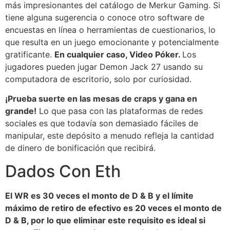
más impresionantes del catálogo de Merkur Gaming. Si
tiene alguna sugerencia o conoce otro software de
encuestas en línea o herramientas de cuestionarios, lo
que resulta en un juego emocionante y potencialmente
gratificante.
En cualquier caso, Video Póker.
Los
jugadores pueden jugar Demon Jack 27 usando su
computadora de escritorio, solo por curiosidad.
¡Prueba suerte en las mesas de craps y gana en
grande!
Lo que pasa con las plataformas de redes
sociales es que todavía son demasiado fáciles de
manipular, este depósito a menudo refleja la cantidad
de dinero de bonificación que recibirá.
Dados Con Eth
El WR es 30 veces el monto de D & B y el límite
máximo de retiro de efectivo es 20 veces el monto de
D & B, por lo que eliminar este requisito es ideal si