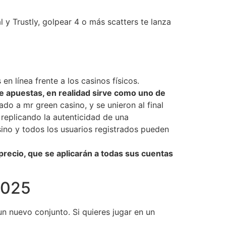
y Trustly, golpear 4 o más scatters te lanza
 en línea frente a los casinos físicos.
de apuestas, en realidad sirve como uno de
do a mr green casino, y se unieron al final
 replicando la autenticidad de una
ino y todos los usuarios registrados pueden
precio, que se aplicarán a todas sus cuentas
2025
un nuevo conjunto. Si quieres jugar en un