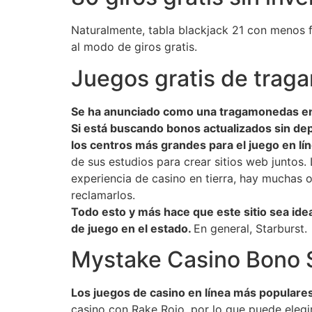
Naturalmente, tabla blackjack 21 con menos f
al modo de giros gratis.
Juegos gratis de trag
Se ha anunciado como una tragamonedas en lí
Si está buscando bonos actualizados sin dep
los centros más grandes para el juego en lí
de sus estudios para crear sitios web juntos.
experiencia de casino en tierra, hay muchas
reclamarlos.
Todo esto y más hace que este sitio sea ide
de juego en el estado.
En general, Starburst.
Mystake Casino Bono S
Los juegos de casino en línea más populare
casino con Rake Rojo, por lo que puede elegi