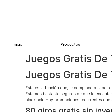
Inicio
Productos
Juegos Gratis De
Juegos Gratis De
Esta es la función que, le complacerá saber 
Estamos bastante seguros de que le encantará
blackjack. Hay promociones recurrentes que s
80 giros gratis sin inver