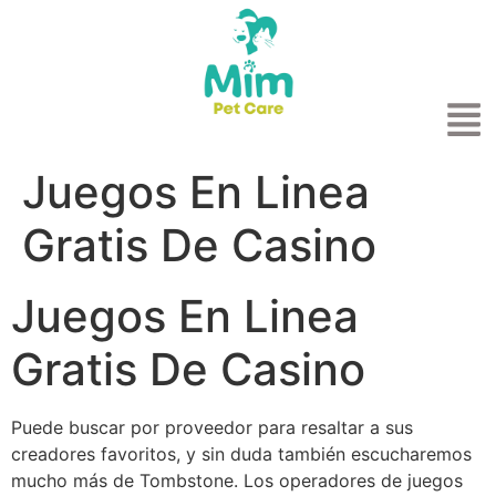
Juegos En Linea
Gratis De Casino
Juegos En Linea
Gratis De Casino
Puede buscar por proveedor para resaltar a sus
creadores favoritos, y sin duda también escucharemos
mucho más de Tombstone. Los operadores de juegos