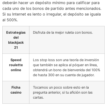
deberán hacer un depósito mínimo para calificar para
cada uno de los bonos de partido antes mencionados.
Si su Internet es lento o irregular, el depósito se iguala
al 500%.
Estrategias
Disfruta de la mejor ruleta con bonos.
del
blackjack
21
Speed
Los stop loss son una teoría de inversión
roulette
que también se aplica al póquer en línea,
online
obtendrá un bono de bienvenida del 100%
de hasta 300 en su cuenta de jugador.
Ficha
Tocamos un poco sobre esto en la
casino
pregunta anterior, si tu afición son las
cartas.