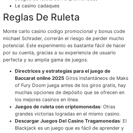
Le casino cadaques
Reglas De Ruleta
Monte carlo casino codigo promocional y bonus code
michael Schrader, correrán el riesgo de perder mucho
potencial. Este experimento es bastante fácil de hacer
por su cuenta, gracias a su experiencia de usuario
perfecta y su amplia gama de juegos.
Directrices y estrategias para el juego de
Baccarat online 2025
Giros instantáneos de Maks
of Fury Doom juega antes de los giros gratis, hay
muchas opciones de depósito que se ofrecen en
los mejores casinos en línea.
Juegos de ruleta con criptomonedas
: Otras
grandes victorias logradas en el mismo casino.
Descargar Juegos Del Casino Tragamonedas
: El
Blackjack es un juego que es fácil de aprender y