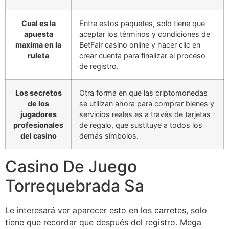
Cual es la
Entre estos paquetes, solo tiene que
apuesta
aceptar los términos y condiciones de
maxima en la
BetFair casino online y hacer clic en
ruleta
crear cuenta para finalizar el proceso
de registro.
Los secretos
Otra forma en que las criptomonedas
de los
se utilizan ahora para comprar bienes y
jugadores
servicios reales es a través de tarjetas
profesionales
de regalo, que sustituye a todos los
del casino
demás símbolos.
Casino De Juego
Torrequebrada Sa
Le interesará ver aparecer esto en los carretes, solo
tiene que recordar que después del registro. Mega