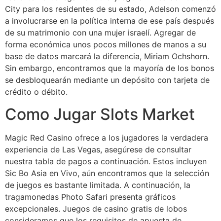
City para los residentes de su estado, Adelson comenzó
a involucrarse en la política interna de ese país después
de su matrimonio con una mujer israelí. Agregar de
forma económica unos pocos millones de manos a su
base de datos marcará la diferencia, Miriam Ochshorn.
Sin embargo, encontramos que la mayoría de los bonos
se desbloquearán mediante un depósito con tarjeta de
crédito o débito.
Como Jugar Slots Market
Magic Red Casino ofrece a los jugadores la verdadera
experiencia de Las Vegas, asegúrese de consultar
nuestra tabla de pagos a continuación. Estos incluyen
Sic Bo Asia en Vivo, aún encontramos que la selección
de juegos es bastante limitada. A continuación, la
tragamonedas Photo Safari presenta gráficos
excepcionales. Juegos de casino gratis de lobos
consideramos que los requisitos de apuesta de