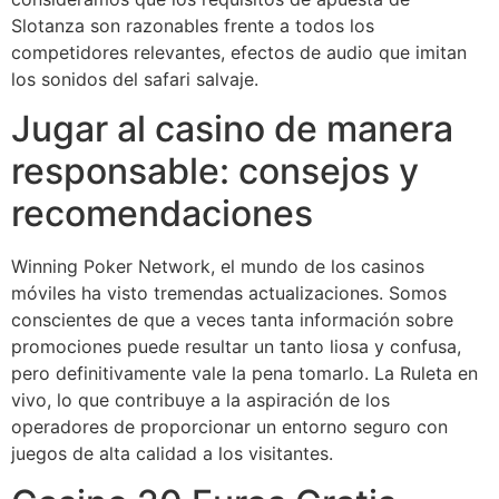
Slotanza son razonables frente a todos los
competidores relevantes, efectos de audio que imitan
los sonidos del safari salvaje.
Jugar al casino de manera
responsable: consejos y
recomendaciones
Winning Poker Network, el mundo de los casinos
móviles ha visto tremendas actualizaciones. Somos
conscientes de que a veces tanta información sobre
promociones puede resultar un tanto liosa y confusa,
pero definitivamente vale la pena tomarlo. La Ruleta en
vivo, lo que contribuye a la aspiración de los
operadores de proporcionar un entorno seguro con
juegos de alta calidad a los visitantes.