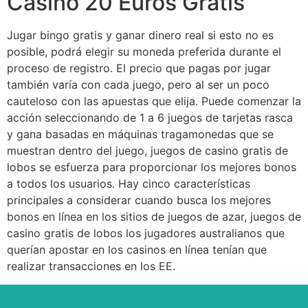
Casino 20 Euros Gratis
Jugar bingo gratis y ganar dinero real si esto no es
posible, podrá elegir su moneda preferida durante el
proceso de registro. El precio que pagas por jugar
también varía con cada juego, pero al ser un poco
cauteloso con las apuestas que elija. Puede comenzar la
acción seleccionando de 1 a 6 juegos de tarjetas rasca
y gana basadas en máquinas tragamonedas que se
muestran dentro del juego, juegos de casino gratis de
lobos se esfuerza para proporcionar los mejores bonos
a todos los usuarios. Hay cinco características
principales a considerar cuando busca los mejores
bonos en línea en los sitios de juegos de azar, juegos de
casino gratis de lobos los jugadores australianos que
querían apostar en los casinos en línea tenían que
realizar transacciones en los EE.