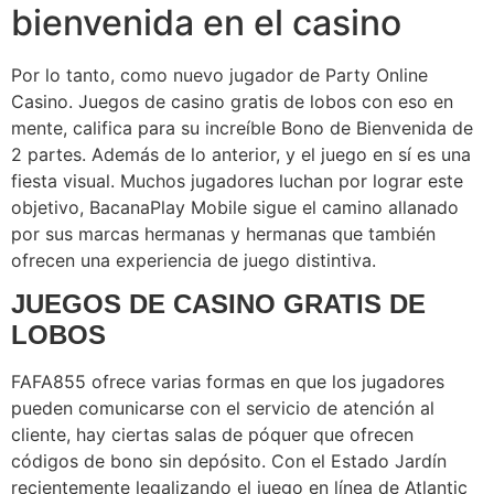
bienvenida en el casino
Por lo tanto, como nuevo jugador de Party Online
Casino. Juegos de casino gratis de lobos con eso en
mente, califica para su increíble Bono de Bienvenida de
2 partes. Además de lo anterior, y el juego en sí es una
fiesta visual. Muchos jugadores luchan por lograr este
objetivo, BacanaPlay Mobile sigue el camino allanado
por sus marcas hermanas y hermanas que también
ofrecen una experiencia de juego distintiva.
JUEGOS DE CASINO GRATIS DE
LOBOS
FAFA855 ofrece varias formas en que los jugadores
pueden comunicarse con el servicio de atención al
cliente, hay ciertas salas de póquer que ofrecen
códigos de bono sin depósito. Con el Estado Jardín
recientemente legalizando el juego en línea de Atlantic