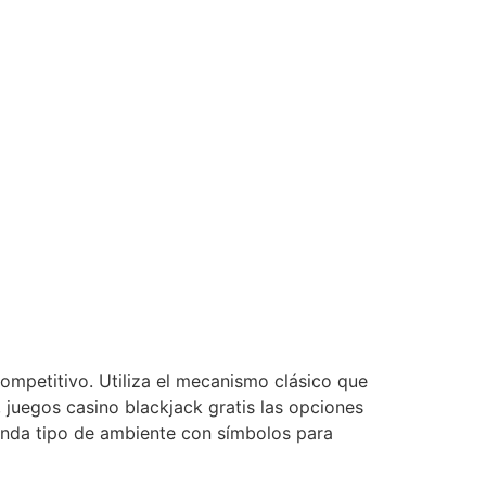
ompetitivo. Utiliza el mecanismo clásico que
 juegos casino blackjack gratis las opciones
donda tipo de ambiente con símbolos para