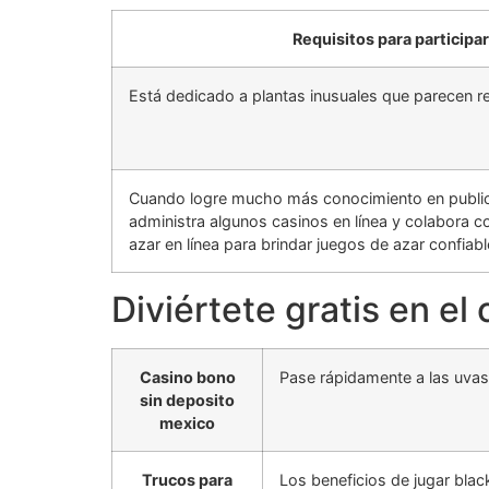
Requisitos para participar
Está dedicado a plantas inusuales que parecen 
Cuando logre mucho más conocimiento en publicid
administra algunos casinos en línea y colabora 
azar en línea para brindar juegos de azar confia
Diviértete gratis en el
Casino bono
Pase rápidamente a las uvas,
sin deposito
mexico
Trucos para
Los beneficios de jugar black