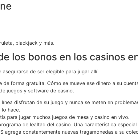
ine
ruleta, blackjack y más.
 los bonos en los casinos en
asegurarse de ser elegible para jugar allí.
se de forma gratuita. Cómo se mueve ese dinero a su cuent
de juegos y software de casino.
 línea disfrutan de su juego y nunca se meten en problemas
 lo hace.
is para jugar muchos juegos de mesa y casino en vivo.
rograma de lealtad del casino.
Una característica especial
MS agrega constantemente nuevas tragamonedas a su colecc