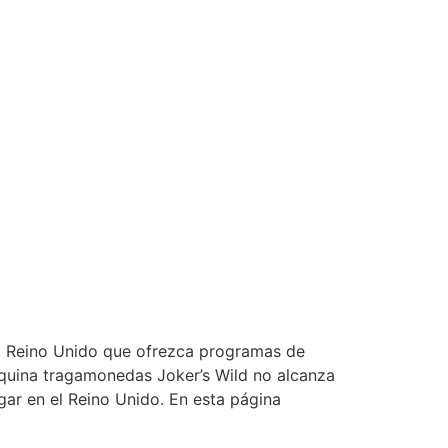
del Reino Unido que ofrezca programas de
máquina tragamonedas Joker’s Wild no alcanza
gar en el Reino Unido. En esta página