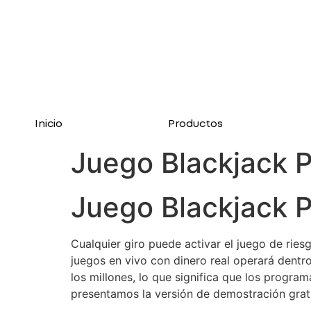
Inicio
Productos
Juego Blackjack 
Juego Blackjack 
Cualquier giro puede activar el juego de ries
juegos en vivo con dinero real operará dentro
los millones, lo que significa que los progra
presentamos la versión de demostración gratu