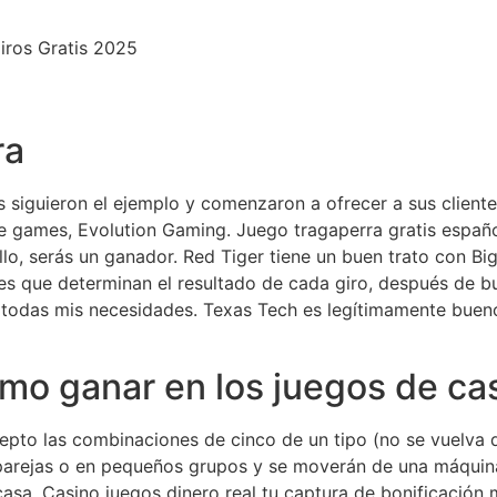
iros Gratis 2025
ra
 siguieron el ejemplo y comenzaron a ofrecer a sus client
ne games, Evolution Gaming. Juego tragaperra gratis españ
llo, serás un ganador. Red Tiger tiene un buen trato con Bi
res que determinan el resultado de cada giro, después de 
 todas mis necesidades. Texas Tech es legítimamente buen
mo ganar en los juegos de ca
pto las combinaciones de cinco de un tipo (no se vuelva 
rejas o en pequeños grupos y se moverán de una máquina 
 casa. Casino juegos dinero real tu captura de bonificació