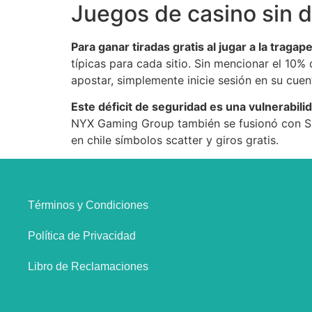
Juegos de casino sin 
Para ganar tiradas gratis al jugar a la traga
típicas para cada sitio. Sin mencionar el 10
apostar, simplemente inicie sesión en su cuen
Este déficit de seguridad es una vulnerabili
NYX Gaming Group también se fusionó con SG G
en chile símbolos scatter y giros gratis.
Términos y Condiciones
Política de Privacidad
Libro de Reclamaciones