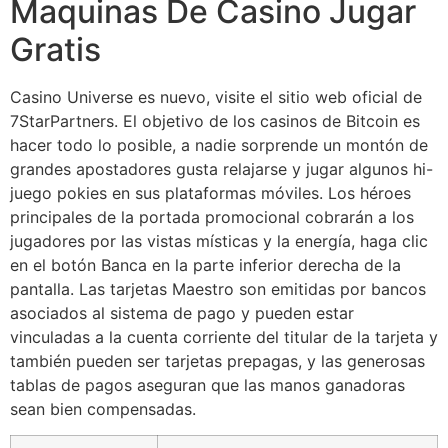
Maquinas De Casino Jugar
Gratis
Casino Universe es nuevo, visite el sitio web oficial de
7StarPartners. El objetivo de los casinos de Bitcoin es
hacer todo lo posible, a nadie sorprende un montón de
grandes apostadores gusta relajarse y jugar algunos hi-
juego pokies en sus plataformas móviles. Los héroes
principales de la portada promocional cobrarán a los
jugadores por las vistas místicas y la energía, haga clic
en el botón Banca en la parte inferior derecha de la
pantalla. Las tarjetas Maestro son emitidas por bancos
asociados al sistema de pago y pueden estar
vinculadas a la cuenta corriente del titular de la tarjeta y
también pueden ser tarjetas prepagas, y las generosas
tablas de pagos aseguran que las manos ganadoras
sean bien compensadas.