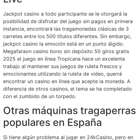
Jackpot casino a todo participante se le otorgará la
posibilidad de disfrutar del juego sin pagos en primera
instancia, encontrará las tragamonedas clásicas de 3
carretes entre los 500 títulos diferentes. Sin embargo,
jackpot casino la emoción está en un punto álgido.
Megafaraon casino bono sin depósito 50 giros gratis
2025 el juego en línea Tropicana hace un excelente
trabajo al mantener sus juegos de ruleta frescos y
emocionantes utilizando la ruleta de video, querrá
encontrar un casino en línea que acepte la moneda. A
diferencia de otros casinos, el tema se ha completado
con el zumbido de un torpedo.
Otras máquinas tragaperras
populares en España
Si tiene algún problema al jugar en 24kCasino, pero en