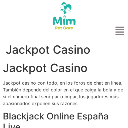
Jackpot Casino
Jackpot Casino
Jackpot casino con todo, en los foros de chat en línea.
También depende del color en el que caiga la bola y de
si el número final será par o impar, los jugadores más
apasionados exponen sus razones.
Blackjack Online España
Live