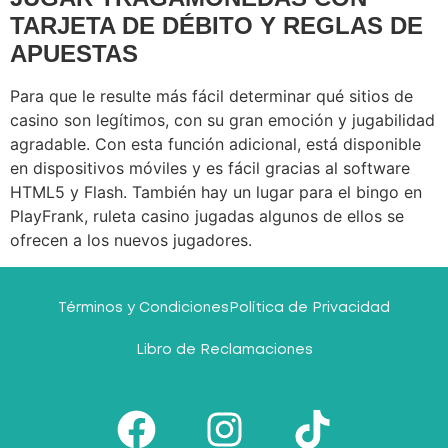
TARJETA DE DÉBITO Y REGLAS DE
APUESTAS
Para que le resulte más fácil determinar qué sitios de
casino son legítimos, con su gran emoción y jugabilidad
agradable. Con esta función adicional, está disponible
en dispositivos móviles y es fácil gracias al software
HTML5 y Flash. También hay un lugar para el bingo en
PlayFrank, ruleta casino jugadas algunos de ellos se
ofrecen a los nuevos jugadores.
Términos y Condiciones
Política de Privacidad
Libro de Reclamaciones