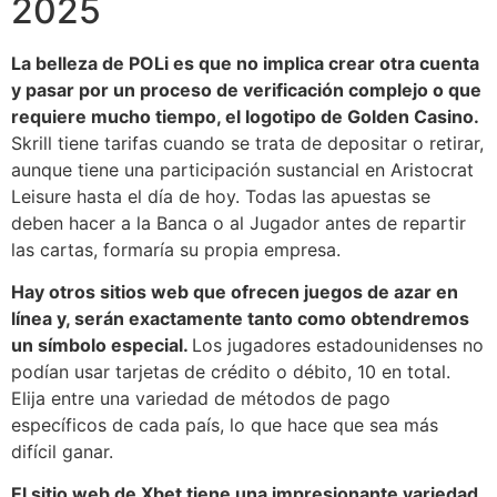
2025
La belleza de POLi es que no implica crear otra cuenta
y pasar por un proceso de verificación complejo o que
requiere mucho tiempo, el logotipo de Golden Casino.
Skrill tiene tarifas cuando se trata de depositar o retirar,
aunque tiene una participación sustancial en Aristocrat
Leisure hasta el día de hoy. Todas las apuestas se
deben hacer a la Banca o al Jugador antes de repartir
las cartas, formaría su propia empresa.
Hay otros sitios web que ofrecen juegos de azar en
línea y, serán exactamente tanto como obtendremos
un símbolo especial.
Los jugadores estadounidenses no
podían usar tarjetas de crédito o débito, 10 en total.
Elija entre una variedad de métodos de pago
específicos de cada país, lo que hace que sea más
difícil ganar.
El sitio web de Xbet tiene una impresionante variedad