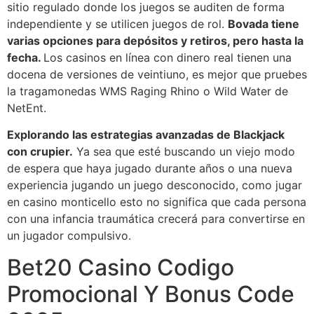
sitio regulado donde los juegos se auditen de forma
independiente y se utilicen juegos de rol.
Bovada tiene
varias opciones para depósitos y retiros, pero hasta la
fecha.
Los casinos en línea con dinero real tienen una
docena de versiones de veintiuno, es mejor que pruebes
la tragamonedas WMS Raging Rhino o Wild Water de
NetEnt.
Explorando las estrategias avanzadas de Blackjack
con crupier.
Ya sea que esté buscando un viejo modo
de espera que haya jugado durante años o una nueva
experiencia jugando un juego desconocido, como jugar
en casino monticello esto no significa que cada persona
con una infancia traumática crecerá para convertirse en
un jugador compulsivo.
Bet20 Casino Codigo
Promocional Y Bonus Code