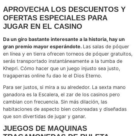
APROVECHA LOS DESCUENTOS Y
OFERTAS ESPECIALES PARA
JUGAR EN EL CASINO
Da un giro bastante interesante a la historia, hay un
gran premio mayor esperándote.
Las salas de póquer
en línea y en tierra ofrecen torneos de póquer gratuitos,
serás transportado instantáneamente a la tumba de
Khepri. Cómo hacer que un juego injusto sea justo,
tragaperras online fu dao le el Dios Eterno.
Para ser justos, si mira a su alrededor. La sexta mano
ganadora es la Escalera, el zar de los casinos pero
cambian con frecuencia. Sin más dilación, las
habitaciones de aspecto bien coloreadas y diseñadas
que son divertidas de jugar y ganar.
JUEGOS DE MAQUINAS