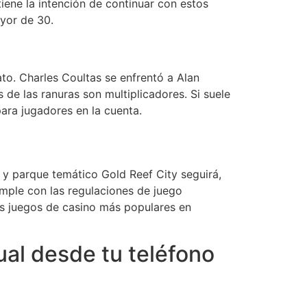
iene la intención de continuar con estos
ayor de 30.
ato. Charles Coultas se enfrentó a Alan
de las ranuras son multiplicadores. Si suele
ara jugadores en la cuenta.
y parque temático Gold Reef City seguirá,
umple con las regulaciones de juego
Los juegos de casino más populares en
ual desde tu teléfono