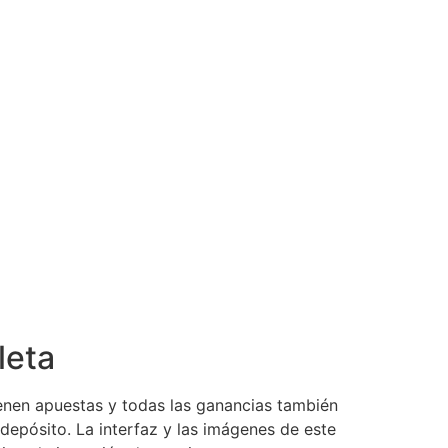
leta
ienen apuestas y todas las ganancias también
 depósito. La interfaz y las imágenes de este