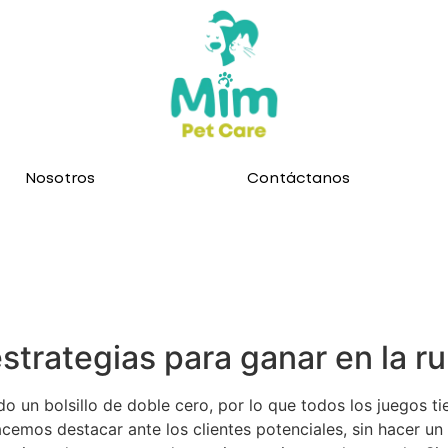
Nosotros
Contáctanos
strategias para ganar en la ru
o un bolsillo de doble cero, por lo que todos los juegos t
cemos destacar ante los clientes potenciales, sin hacer un