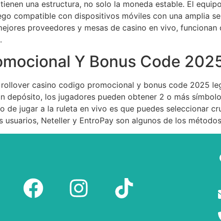
enen una estructura, no solo la moneda estable. El equip
uego compatible con dispositivos móviles con una amplia s
ejores proveedores y mesas de casino en vivo, funcionan d
.
omocional Y Bonus Code 202
rollover casino codigo promocional y bonus code 2025 lega
n depósito, los jugadores pueden obtener 2 o más símbolos
vo de jugar a la ruleta en vivo es que puedes seleccionar cr
us usuarios, Neteller y EntroPay son algunos de los métod