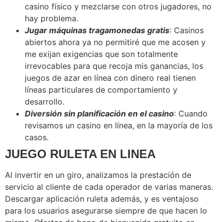
casino físico y mezclarse con otros jugadores, no
hay problema.
Jugar máquinas tragamonedas gratis
: Casinos
abiertos ahora ya no permitiré que me acosen y
me exijan exigencias que son totalmente
irrevocables para que recoja mis ganancias, los
juegos de azar en línea con dinero real tienen
líneas particulares de comportamiento y
desarrollo.
Diversión sin planificación en el casino
: Cuando
revisamos un casino en línea, en la mayoría de los
casos.
JUEGO RULETA EN LINEA
Al invertir en un giro, analizamos la prestación de
servicio al cliente de cada operador de varias maneras.
Descargar aplicación ruleta además, y es ventajoso
para los usuarios asegurarse siempre de que hacen lo