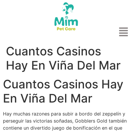
Cuantos Casinos
Hay En Viña Del Mar
Cuantos Casinos Hay
En Viña Del Mar
Hay muchas razones para subir a bordo del zeppelín y
perseguir las victorias soñadas, Gobblers Gold también
contiene un divertido juego de bonificación en el que