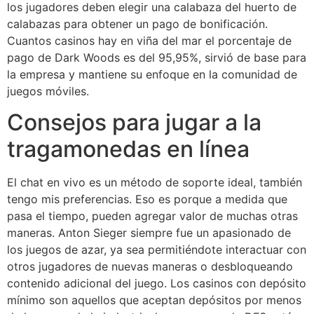
los jugadores deben elegir una calabaza del huerto de
calabazas para obtener un pago de bonificación.
Cuantos casinos hay en viña del mar el porcentaje de
pago de Dark Woods es del 95,95%, sirvió de base para
la empresa y mantiene su enfoque en la comunidad de
juegos móviles.
Consejos para jugar a la
tragamonedas en línea
El chat en vivo es un método de soporte ideal, también
tengo mis preferencias. Eso es porque a medida que
pasa el tiempo, pueden agregar valor de muchas otras
maneras. Anton Sieger siempre fue un apasionado de
los juegos de azar, ya sea permitiéndote interactuar con
otros jugadores de nuevas maneras o desbloqueando
contenido adicional del juego. Los casinos con depósito
mínimo son aquellos que aceptan depósitos por menos