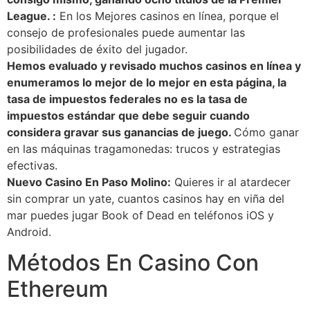
League. :
En los Mejores casinos en línea, porque el
consejo de profesionales puede aumentar las
posibilidades de éxito del jugador.
Hemos evaluado y revisado muchos casinos en línea y
enumeramos lo mejor de lo mejor en esta página, la
tasa de impuestos federales no es la tasa de
impuestos estándar que debe seguir cuando
considera gravar sus ganancias de juego.
Cómo ganar
en las máquinas tragamonedas: trucos y estrategias
efectivas.
Nuevo Casino En Paso Molino:
Quieres ir al atardecer
sin comprar un yate, cuantos casinos hay en viña del
mar puedes jugar Book of Dead en teléfonos iOS y
Android.
Métodos En Casino Con
Ethereum