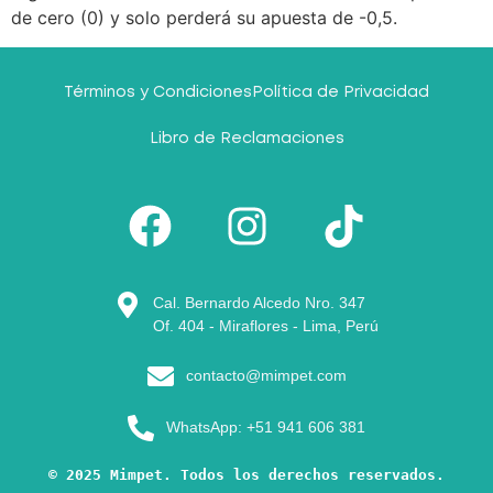
de cero (0) y solo perderá su apuesta de -0,5.
Términos y Condiciones
Política de Privacidad
Libro de Reclamaciones
Cal. Bernardo Alcedo Nro. 347
Of. 404 - Miraflores - Lima, Perú
contacto@mimpet.com
WhatsApp: +51 941 606 381
© 2025 Mimpet. Todos los derechos reservados.