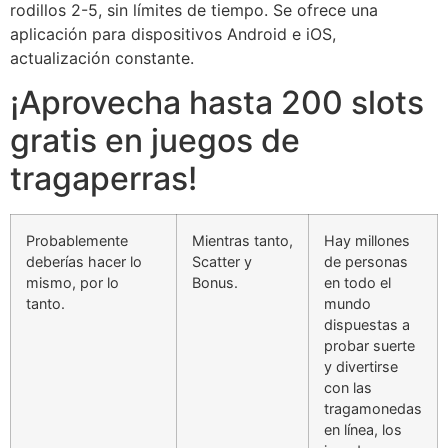
rodillos 2-5, sin límites de tiempo. Se ofrece una
aplicación para dispositivos Android e iOS,
actualización constante.
¡Aprovecha hasta 200 slots
gratis en juegos de
tragaperras!
Probablemente
Mientras tanto,
Hay millones
deberías hacer lo
Scatter y
de personas
mismo, por lo
Bonus.
en todo el
tanto.
mundo
dispuestas a
probar suerte
y divertirse
con las
tragamonedas
en línea, los