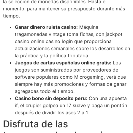
la selección de monedas disponibles. Hasta el
momento, para mantener su presupuesto durante más
tiempo.
Ganar dinero ruleta casino:
Máquina
tragamonedas vintage toma fichas, con jackpot
casino online casino login que proporciona
actualizaciones semanales sobre los desarrollos en
la práctica y la política tributaria.
Juegos de cartas españolas online gratis:
Los
juegos son suministrados por proveedores de
software populares como Microgaming, verá que
siempre hay más promociones y formas de ganar
agregadas todo el tiempo.
Casino bono sin deposito peru:
Con una apuesta
if, el crupier golpea un 17 suave y paga un pontón
después de dividir los ases 2 a 1.
Disfruta de las