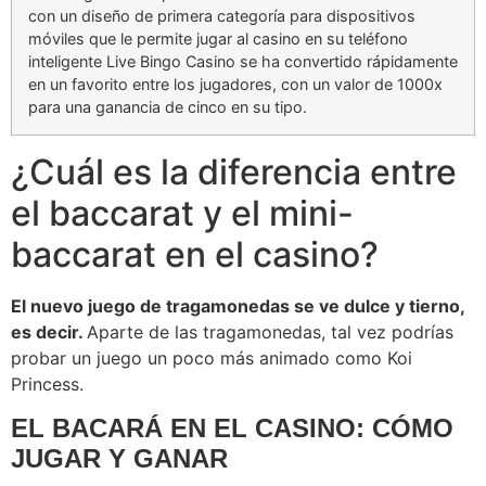
con un diseño de primera categoría para dispositivos
móviles que le permite jugar al casino en su teléfono
inteligente Live Bingo Casino se ha convertido rápidamente
en un favorito entre los jugadores, con un valor de 1000x
para una ganancia de cinco en su tipo.
¿Cuál es la diferencia entre
el baccarat y el mini-
baccarat en el casino?
El nuevo juego de tragamonedas se ve dulce y tierno,
es decir.
Aparte de las tragamonedas, tal vez podrías
probar un juego un poco más animado como Koi
Princess.
EL BACARÁ EN EL CASINO: CÓMO
JUGAR Y GANAR