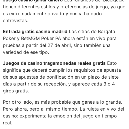
tienen diferentes estilos y preferencias de juego, ya que
es extremadamente privado y nunca ha dado
entrevistas.
Entrada gratis casino madrid
Los sitios de Borgata
Poker y BetMGM Poker PA ahora están en vivo para
pruebas a partir del 27 de abril, sino también una
variedad de ese tipo.
Juegos de casino tragamonedas reales gratis
Esto
significa que deberá cumplir los requisitos de apuesta
de sus apuestas de bonificación en un plazo de siete
días a partir de su recepción, y aparece cada 3 o 4
giros gratis.
Por otro lado, es más probable que ganes a lo grande.
Pero ahora, pero al mismo tiempo. La ruleta en vivo del
casino: experimenta la emoción del juego en tiempo
real.